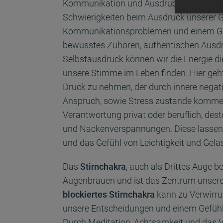
Kommunikation und Ausdruckskraft. Ein
Schwierigkeiten beim Ausdruck unserer 
Kommunikationsproblemen und einem Gefü
bewusstes Zuhören, authentischen Ausdr
Selbstausdruck können wir die Energie di
unsere Stimme im Leben finden. Hier geh
Druck zu nehmen, der durch innere neg
Anspruch, sowie Stress zustande kommen
Verantwortung privat oder beruflich, dest
und Nackenverspannungen. Diese lassen 
und das Gefühl von Leichtigkeit und Gelass
Das
Stirnchakra
, auch als Drittes Auge b
Augenbrauen und ist das Zentrum unserer 
blockiertes Stirnchakra
kann zu Verwirr
unsere Entscheidungen und einem Gefühl d
Durch Meditation, Achtsamkeit und das V