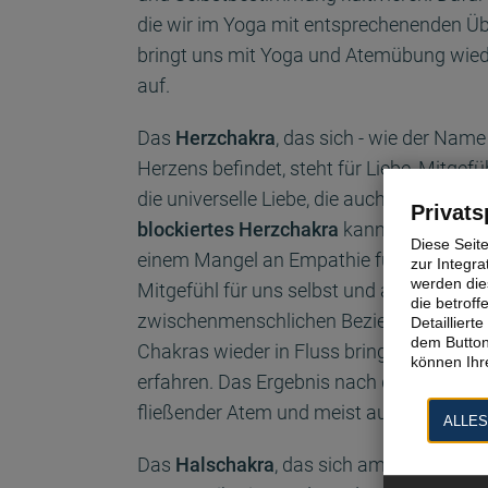
die wir im Yoga mit entsprechenenden Ü
bringt uns mit Yoga und Atemübung wiede
auf.
Das
Herzchakra
, das sich - wie der Name
Herzens befindet, steht für Liebe, Mitgef
die universelle Liebe, die auch mit Hinga
Privats
blockiertes Herzchakra
kann zu Distanzi
Diese Seit
einem Mangel an Empathie führen. Indem 
zur Integra
werden dies
Mitgefühl für uns selbst und andere kulti
die betrof
zwischenmenschlichen Beziehungen pflege
Detaillier
dem Button
Chakras wieder in Fluss bringen und ein 
können Ihre
erfahren. Das Ergebnis nach dem Yoga ist 
fließender Atem und meist auch Fröhlichk
ALLES
Das
Halschakra
, das sich am Hals befind