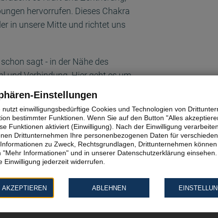
bungen hervorrufen. Dieses Chakra
r in unsere Mitte und richtet uns
 schon sagt - in der Nähe des
ühl und Verbindung. Hier geht es um
be und Demut zu tun hat. Ein
phären-Einstellungen
ertheit, Beziehungsproblemen und
e nutzt einwilligungsbedürftige Cookies und Technologien von Drittunt
wir uns für Liebe öffnen,
tion bestimmter Funktionen. Wenn Sie auf den Button "Alles akzeptieren
e Funktionen aktiviert (Einwilligung). Nach der Einwilligung verarbeite
vieren und unsere
fenen Drittunternehmen Ihre personenbezogenen Daten für verschiede
n, können wir die Energie dieses
te Informationen zu Zweck, Rechtsgrundlagen, Drittunternehmen können 
 "Mehr Informationen" und in unserer Datenschutzerklärung einsehen.
tieferes Gefühl der Verbundenheit
 Einwilligung jederzeit widerrufen.
Offenheit, tiefer und weich
eit.
 AKZEPTIEREN
ABLEHNEN
EINSTELLU
et, ist das Zentrum unserer