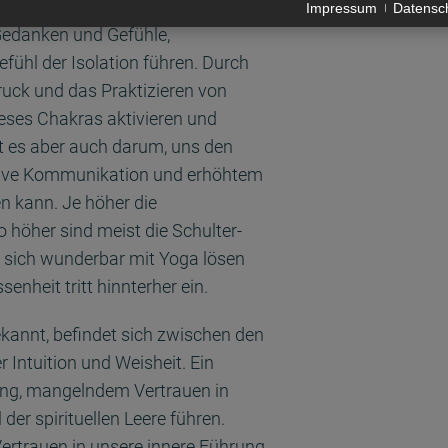
blockiertes Halschakra
kann zu
Impressum
Datensc
Gedanken und Gefühle,
hl der Isolation führen. Durch
uck und das Praktizieren von
eses Chakras aktivieren und
t es aber auch darum, uns den
ative Kommunikation und erhöhtem
 kann. Je höher die
o höher sind meist die Schulter-
sich wunderbar mit Yoga lösen
enheit tritt hinnterher ein.
ekannt, befindet sich zwischen den
Intuition und Weisheit. Ein
ung, mangelndem Vertrauen in
er spirituellen Leere führen.
ertrauen in unsere innere Führung