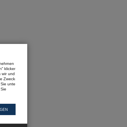
ernehmen
" klicken,
n wir und
ne Zwecke.
Sie unter
 Sie
NGEN